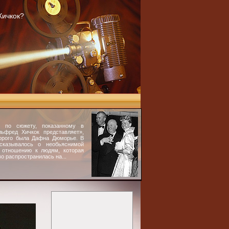
Хичкок?
 по сюжету, показанному в
ьфред Хичкок представляет»,
орого была Дафна Дюморье. В
сказывалось о необьяснимой
 отношению к людям, которая
о распространилась на...