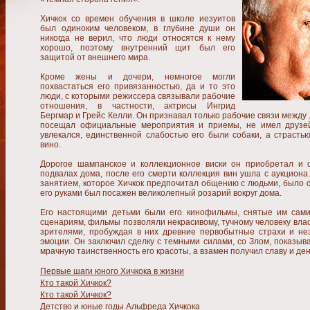
Хичкок со времен обучения в школе иезуитов
был одиноким человеком, в глубине души он
никогда не верил, что люди относятся к нему
хорошо, поэтому внутренний щит был его
защитой от внешнего мира.
Кроме жены и дочери, немногое могли
похвастаться его привязанностью, да и то это
люди, с которыми режиссера связывали рабочие
отношения, в частности, актрисы Ингрид
Бергмар и Грейс Келли. Он признавал только рабочие связи между
посещал официальные мероприятия и приемы, не имел друзе
увлекался, единственной слабостью его были собаки, а страсть
вино.
Дорогое шампанское и коллекционное виски он приобретал и 
подвалах дома, после его смерти коллекция вин ушла с аукциона
занятием, которое Хичкок предпочитал общению с людьми, было с
его руками был посажен великолепный розарий вокруг дома.
Его настоящими детьми были его кинофильмы, снятые им сам
сценариям, фильмы позволяли некрасивому, тучному человеку вла
зрителями, пробуждая в них древние первобытные страхи и н
эмоции. Он заключил сделку с темными силами, со Злом, показыв
мрачную таинственность его красоты, а взамен получил славу и ден
Первые шаги юного Хичкока в жизни
Кто такой Хичкок?
Кто такой Хичкок?
Детство и юные годы Альфреда Хичкока