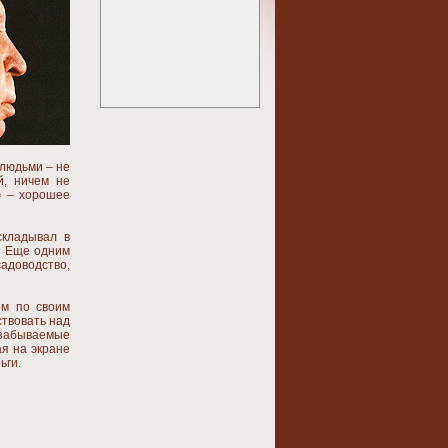
 людьми – не
й, ничем не
ю – хорошее
складывал в
. Еще одним
адоводство,
им по своим
ствовать над
езабываемые
ая на экране
ьги.