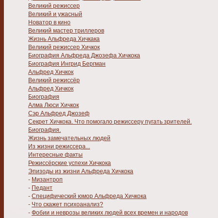
Великий режиссер
Великий и ужасный
Новатор в кино
Великий мастер триллеров
Жизнь Альфреда Хичкака
Великий режиссер Хичкок
Биография Альфреда Джозефа Хичкока
Биография Ингрид Бергман
Альфред Хичкок
Великий режиссёр
Альфред Хичкок
Биография
Алма Люси Хичкок
Сэр Альфред Джозеф
Секрет Хичкока. Что помогало режиссеру пугать зрителей.
Биография.
Жизнь замечательных людей
Из жизни режиссера...
Интересные факты
Режиссёрские успехи Хичкока
Эпизоды из жизни Альфреда Хичкока
-
Мизантроп
-
Педант
-
Специфический юмор Альфреда Хичкока
-
Что скажет психоанализ?
-
Фобии и неврозы великих людей всех времен и народов