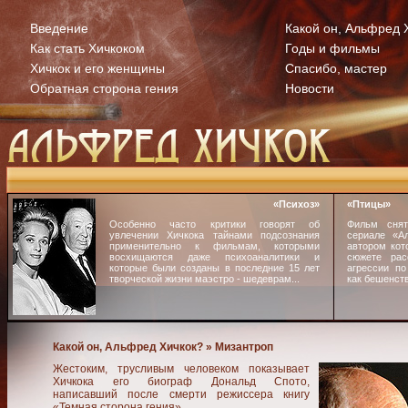
Введение
Какой он, Альфред 
Как стать Хичкоком
Годы и фильмы
Хичкок и его женщины
Спасибо, мастер
Обратная сторона гения
Новости
«Психоз»
«Птицы»
Особенно часто критики говорят об
Фильм снят
увлечении Хичкока тайнами подсознания
сериале «Ал
применительно к фильмам, которыми
автором кот
восхищаются даже психоаналитики и
сюжете рас
которые были созданы в последние 15 лет
агрессии по
творческой жизни маэстро - шедеврам...
как бешенств
Какой он, Альфред Хичкок? » Мизантроп
Жестоким, трусливым человеком показывает
Хичкока его биограф Дональд Спото,
написавший после смерти режиссера книгу
«Темная сторона гения».