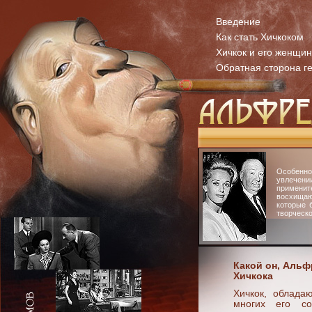
Введение
Как стать Хичкоком
Хичкок и его женщи
Обратная сторона г
Особенн
увлечени
примени
восхища
которые 
творческо
Какой он, Аль
Хичкока
Хичкок, облада
многих его со