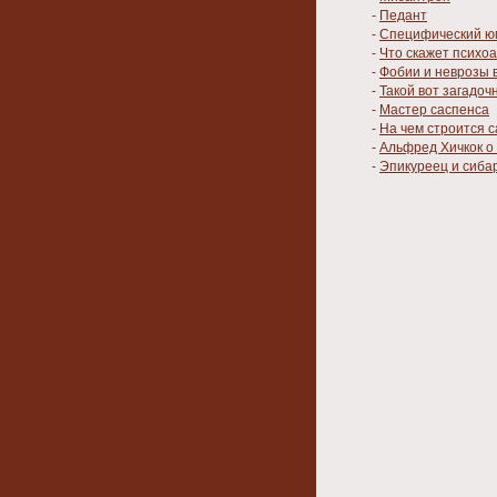
-
Педант
-
Специфический ю
-
Что скажет психо
-
Фобии и неврозы 
-
Такой вот загадо
-
Мастер саспенса
-
На чем строится 
-
Альфред Хичкок о
-
Эпикуреец и сиба