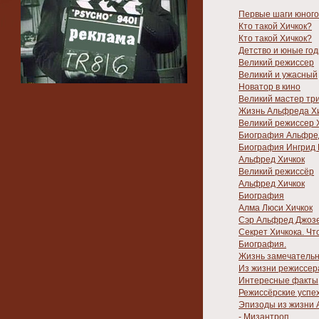
Первые шаги юного
Кто такой Хичкок?
Кто такой Хичкок?
Детство и юные го
Великий режиссер
Великий и ужасный
Новатор в кино
Великий мастер тр
Жизнь Альфреда Х
Великий режиссер 
Биография Альфре
Биография Ингрид 
Альфред Хичкок
Великий режиссёр
Альфред Хичкок
Биография
Алма Люси Хичкок
Сэр Альфред Джоз
Секрет Хичкока. Чт
Биография.
Жизнь замечатель
Из жизни режиссера
Интересные факты
Режиссёрские успе
Эпизоды из жизни 
-
Мизантроп