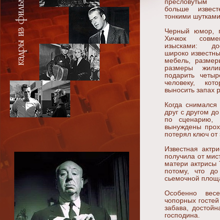
пресловутым 
больше извес
тонкими шутками 
Черный юмор, 
Хичкок совм
изысками: до
широко известны
мебель, размер
размеры жили
подарить четыр
человеку, ко
выносить запах 
Когда снимался
друг с другом до
по сценарию, 
вынуждены прох
потерял ключ от 
Известная актр
получила от мис
матери актрисы 
потому, что до
сьемочной площ
Особенно вес
чопорных гостей
забава, достойн
господина.