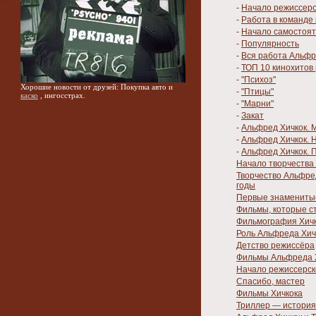
-
Начало режиссерс
-
Работа в команде
-
Начало самостоят
-
Популярность
-
Вся работа Альфр
-
ТОП 10 кинохитов
-
"Психоз"
Хорошие новости от друзей: Покупка авто и
-
"Птицы"
каско
, ингосстрах.
-
"Марни"
-
Закат
-
Альфред Хичкок.
-
Альфред Хичкок. 
-
Альфред Хичкок. П
Начало творчества 
Творчество Альфре
годы
Первые знаменитые
Фильмы, которые с
Фильмография Хич
Роль Альфреда Хич
Детство режиссёра
Фильмы Альфреда 
Начало режиссерск
Спасибо, мастер
Фильмы Хичкока
Триллер — история