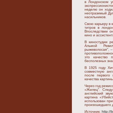
в Лондонском у
экспрессионисто
неделю он ходил
неотразимый Ду
насильников.
Свою карьеру в 
титров в лондо
Впоследствии о
кино и ассистен
В киностудии р
Альмой Ревил
рыжеволосая", –
противоположнос
это качество 
бесполезных зн
В 1925 году Хи
совместную анг
после первого 
качества картины
Через год режис
«Жилец". Следу
английский зву
картина «Убийс
использован при
произошедшего д
Источник:
http://l