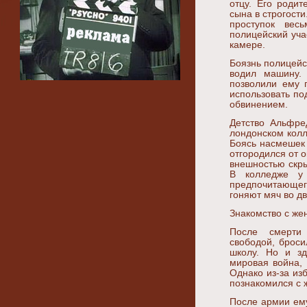
отцу. Его роди
сына в строгост
проступок вес
полицейский уча
камере.
Боязнь полицейск
водил машину. 
позволили ему 
использовать п
обвинением.
Детство Альфре
лондонском колл
Боясь насмешек
отгородился от 
внешностью скры
В колледже у 
предпочитающего
гоняют мяч во дв
Знакомство с же
После смерти 
свободой, брос
школу. Но и зд
мировая война,
Однако из-за из
познакомился с 
После армии ем