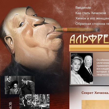
Введение
Как стать Хичкоком
Хичкок и его женщи
Обратная сторона г
Особенн
увлечени
примени
восхища
которые 
творческо
Секрет Хичкока