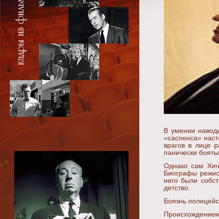
В умении наводи
«саспенса» наст
врагов в лице р
панически боятьс
Однако сам Хич
Биографы режис
него были собс
детство.
Боязнь полицейс
Происхождением