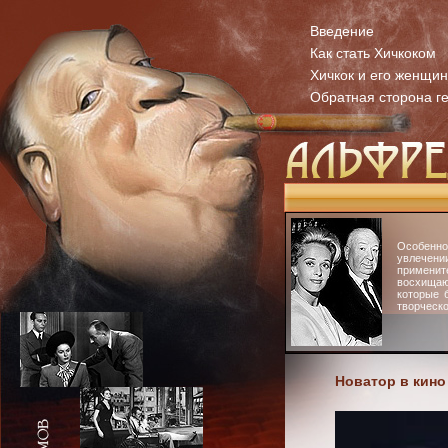
Введение
Как стать Хичкоком
Хичкок и его женщи
Обратная сторона г
Особенн
увлечени
примени
восхища
которые 
творческо
Новатор в кино