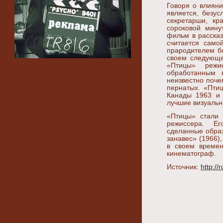
Говоря о влияни
является, безус
секретарши, кр
сороковой мину
фильм в рассказ
считается само
прародителем б
своем следующ
«Птицы» режи
обработанным 
неизвестно поче
пернатых. «Пти
Канады 1963 и 
лучшие визуаль
«Птицы» стали
режиссера. Е
сделанные обра
занавес» (1966)
в своем времен
кинематограф.
Источник:
http://