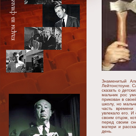
Знаменитый Ал
Лейтонстоуне. С
сказать о детск
мальчик рос ум
прикован в свое
школу, но мальч
часть времени 
увлекало его. И
своим отцом, ко
перед своим сн
матери и расск
день.