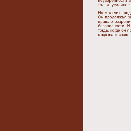
неуверенности в
только усилилось
Но мальчик прод
Он продолжал за
пришло озарение
безопасности. И
тогда. когда он 
открывает свою 