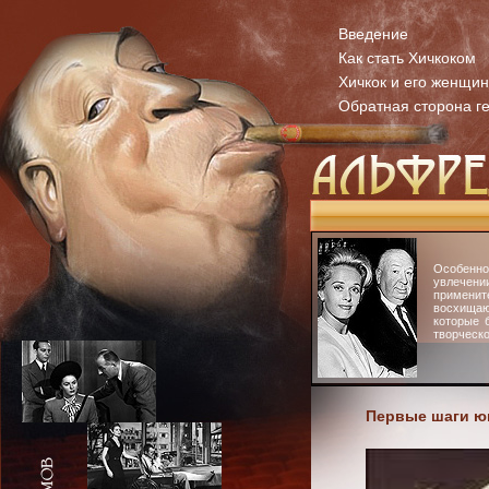
Введение
Как стать Хичкоком
Хичкок и его женщи
Обратная сторона г
Особенн
увлечени
примени
восхища
которые 
творческо
Первые шаги юн