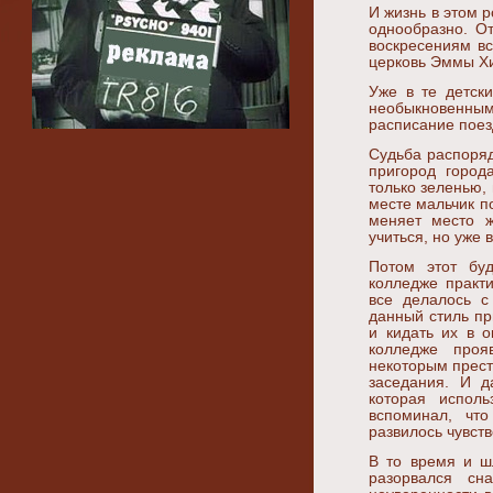
И жизнь в этом 
однообразно. От
воскресениям в
церковь Эммы Хи
Уже в те детск
необыкновенным
расписание поез
Судьба распоряд
пригород город
только зеленью, 
месте мальчик по
меняет место ж
учиться, но уже 
Потом этот бу
колледже практ
все делалось с
данный стиль пр
и кидать их в о
колледже проя
некоторым прест
заседания. И д
которая исполь
вспоминал, чт
развилось чувств
В то время и ш
разорвался сн