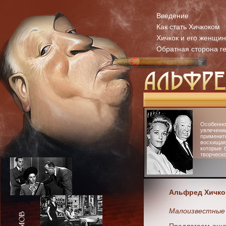
Введение
Как стать Хичкоком
Хичкок и его женщи
Обратная сторона г
Особенн
увлечени
примени
восхища
которые 
творческо
Альфред Хичко
Малоизвестные 