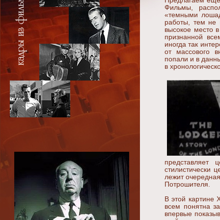
Предлагаем еще
Фильмы, распо
«темными лошад
работы, тем не
высокое место в
признанной все
иногда так инте
от массового в
попали и в данн
в хронологическ
представляет ц
стилистически ц
лежит очередная
Потрошителя.
В этой картине 
всем понятна за
впервые показыв