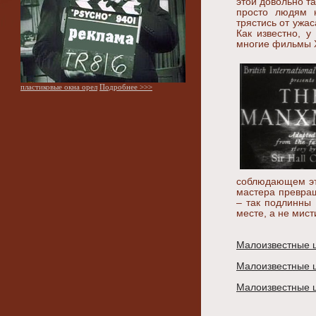
этой довольно т
просто людям н
трястись от ужа
Как известно, у
многие фильмы 
пластиковые окна орел
Подробнее >>>
соблюдающем эти
мастера превра
– так подлинны
месте, а не мист
Малоизвестные ш
Малоизвестные ш
Малоизвестные ш