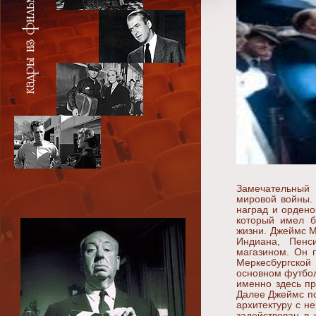
Замечательный 
мировой войны. 
наград и ордено
который имел б
жизни. Джеймс М
Индиана, Пенс
магазином. Он 
Меркесбургской
основном футбол
именно здесь пр
Далее Джеймс по
архитектуру с н
задействован в 