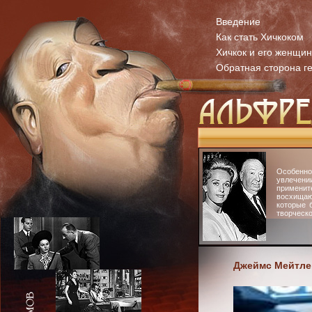
Введение
Как стать Хичкоком
Хичкок и его женщи
Обратная сторона г
Особенн
увлечени
примени
восхища
которые 
творческо
Джеймс Мейтле