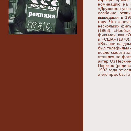
номинацию на О
«Дружеское уве
особенно отлич
вышедшая в 195
году. Что конеч
нескольких фил
(1968), «Необык
фильмах, как «О
и «США» (1970). 
«Взгляни на дом
был телефильм «
после смерти за
женился на фот
актер Оз Перкин
Перкинс (родилс
1992 года от о
а его прах был о