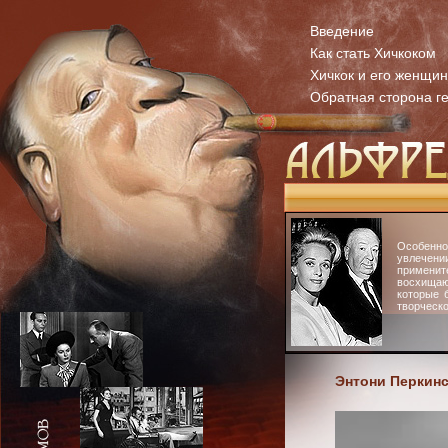
Введение
Как стать Хичкоком
Хичкок и его женщи
Обратная сторона г
Особенн
увлечени
примени
восхища
которые 
творческо
Энтони Перкин