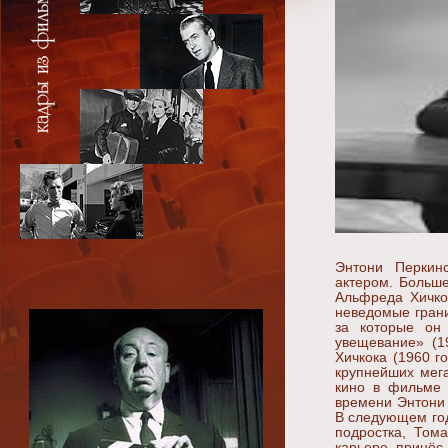
Энтони Перкин
актером. Больш
Альфреда Хичко
неведомые гран
за которые он
увещевание» (1
Хичкока (1960 г
крупнейших мег
кино в фильме 
времени Энтони 
В следующем год
подростка, Том
карьере принёс