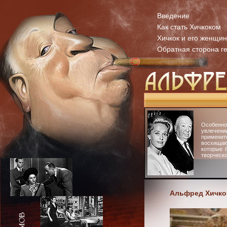
Введение
Как стать Хичкоком
Хичкок и его женщи
Обратная сторона г
Особенн
увлечени
примени
восхища
которые 
творческо
Альфред Хичко