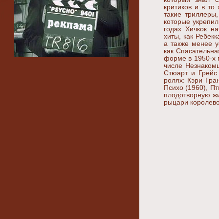
критиков и в то
такие триллеры,
которые укрепил
годах Хичкок н
хиты, как Ребекк
а также менее 
как Спасательна
форме в 1950-х 
числе Незнаком
Стюарт и Грейс 
ролях: Кэри Гра
Психо (1960), Пт
плодотворную жи
рыцари королево