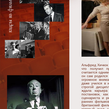
Альфред Хичкок
что получил п
считается одним
он сам родился 
огромное внима
даже учился в и
строгой дисцип
ждала карьера
постановок, ка
сценариста и р
ранних фильмов
британский филь
который знал с