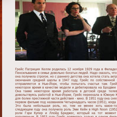
Грейс Патриция Келли родилась 12 ноября 1929 года в Филаде
Пенсильвания в семье довольно богатых людей. Надо сказать, чт
она получила строгое, но с раннего детства она хотела стать акт
окончания средней школы в 1947 году, Грейс по собственной 
отправляется в Нью-Йорк, чтобы попытать счастья там. Гре
некоторое время в качестве модели и дебютировала на Бродвее в
Она также некоторое время работала в детской среде теле
довольствуясь работой в Нью-Йорке, Грейс переехала в Южную
для более престижной части действия - кино. В 1951 году она сня
первом фильме под названием Четырнадцать часов (1951), когда 
Это была небольшая роль, но, тем не менее хоть какое-то
следующем году она получила роль Эми Кейн в High Noon (1952)
роли Гэри Купер и Ллойд Бриджес, который на тот момент
популярным. В 1953 году Грейс появилась только в одном филь