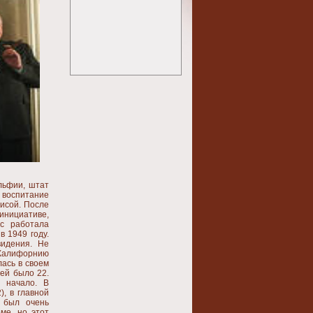
льфии, штат
о воспитание
рисой. После
инициативе,
йс работала
 1949 году.
видения. Не
 Калифорнию
лась в своем
ей было 22.
 начало. В
, в главной
 был очень
ме, но этот