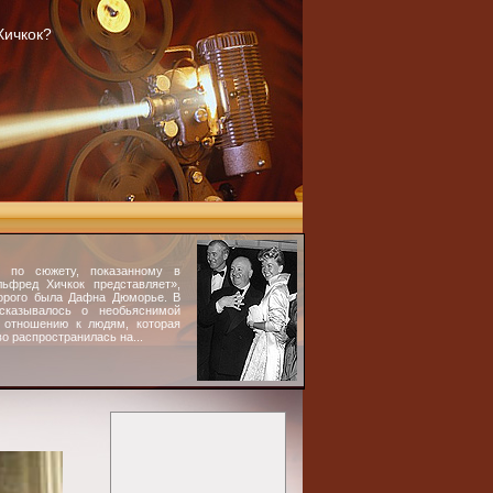
Хичкок?
 по сюжету, показанному в
ьфред Хичкок представляет»,
орого была Дафна Дюморье. В
сказывалось о необьяснимой
 отношению к людям, которая
о распространилась на...