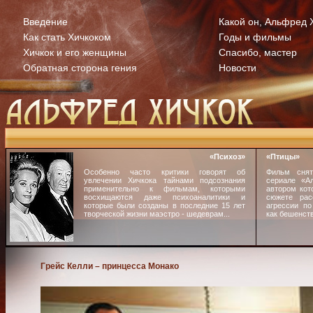
Введение
Какой он, Альфред 
Как стать Хичкоком
Годы и фильмы
Хичкок и его женщины
Спасибо, мастер
Обратная сторона гения
Новости
«Психоз»
«Птицы»
Особенно часто критики говорят об
Фильм снят
увлечении Хичкока тайнами подсознания
сериале «Ал
применительно к фильмам, которыми
автором кот
восхищаются даже психоаналитики и
сюжете рас
которые были созданы в последние 15 лет
агрессии по
творческой жизни маэстро - шедеврам...
как бешенств
Грейс Келли – принцесса Монако