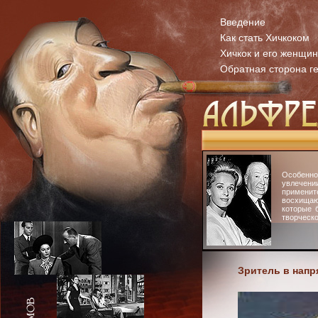
Введение
Как стать Хичкоком
Хичкок и его женщи
Обратная сторона г
Особенн
увлечени
примени
восхища
которые 
творческо
Зритель в нап