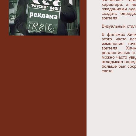
характера, а н
ожиданиями ауди
создать опред
зрителя.
Визуальный стил
В фильмах Хичк
этого часто ис
изменение точ
зрителя. Хичк
реалистичных и
можно часто уви
вкладывал опре
больше был соср
света.