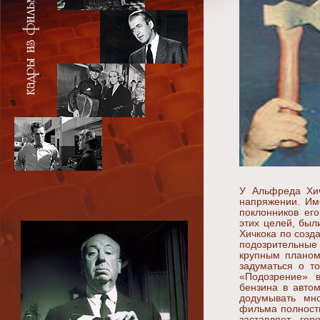
У Альфреда Хич
напряжении. Им
поклонников ег
этих целей, был
Хичкока по созд
подозрительные 
крупным планом
задуматься о т
«Подозрение» в
бензина в авто
додумывать мно
фильма полност
заставляет ге