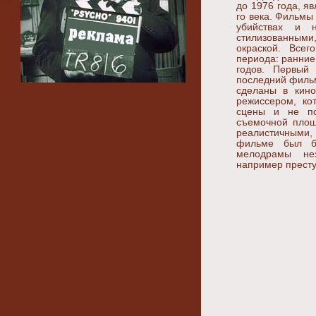
до 1976 года, я
го века. Фильмы
убийствах и 
стилизованными
окраской. Все
периода: ранни
годов. Первый
последний фильм
сделаны в кино
режиссером, ко
сцены и не по
съемочной площ
реалистичными,
фильме был б
мелодрамы не
например престу