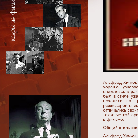
Альфред Хичкок 
хорошо узнава
снимались в ра
был в стиле ужа
походили на т
режиссеров сни
отличались свои
также четкой ор
в фильме.
Общий стиль фи
Альфред Хичкок,