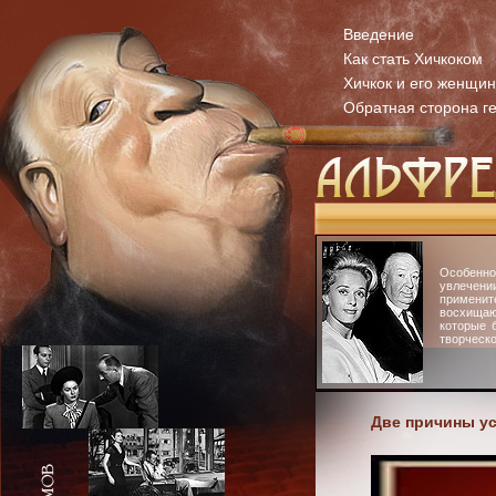
Введение
Как стать Хичкоком
Хичкок и его женщи
Обратная сторона г
Особенн
увлечени
примени
восхища
которые 
творческо
Две причины ус