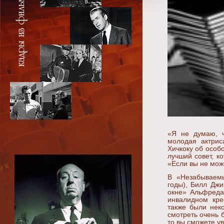
«Я не думаю, ч
молодая актри
Хичкоку об особ
лучший совет, к
«Если вы не мож
В «Незабываемы
годы), Билл Дж
окне» Альфреда
инвалидном кре
также были нек
смотреть очень б
то вы сможете у