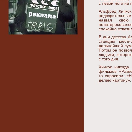
с левой ноги на 
Альфред Хичкок
подозрительным
назвал свою
поинтересовал
спокойно ответил
В дни детства А
станцию местн
дальнейшей сум
Потом он позвол
людьми, которые
с того дня.
Хичкок никогда
фильмов. «Разве 
то спросили. «Н
делаю картину».