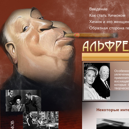
Введение
Как стать Хичкоком
Хичкок и его женщи
Обратная сторона г
Особенн
увлечени
примени
восхища
которые 
творческо
Некоторые инте