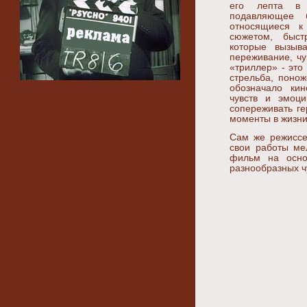
его лепта в 
подавляющее 
относящиеся к
сюжетом, быст
которые вызыв
переживание, чу
«триллер» - это
стрельба, поно
обозначало кин
чувств и эмоци
сопереживать г
моменты в жизни
Сам же режиссе
свои работы ме
фильм на осно
разнообразных ч