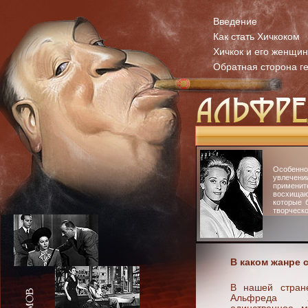
Введение
Как стать Хичкоком
Хичкок и его женщи
Обратная сторона г
Особенн
увлечени
примени
восхища
которые 
творческо
В каком жанре 
В нашей стран
Альфреда Х