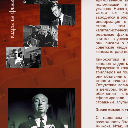
единственное м
положивший н
ужасов». Ничего,
жизни не сни
зародился в эпох
информация о 
стран, тем
капиталистическ
реальные факты
зрителя в урез
они писали о з
советские люди
кинематограф по
Кинокритики в
киноленты для м
буржуазного кла
триллеров на по
они объявили о 
строя и начали 
Отсутствие возм
и цензуры, поз
обвинения ег
сформировали 
страшные, глупы
Знакомимся с 
С падением «ж
возможность бол
Хичкока. Итак, 