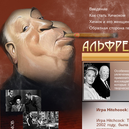
Введение
Как стать Хичкоком
Хичкок и его женщи
Обратная сторона г
Особенн
увлечени
примени
восхища
которые 
творческо
Игра Hitchcock:
Игра Hitchcock: 
2002 году, была