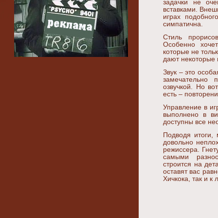
задачки не оче
вставками. Внешн
играх подобног
симпатична.
Стиль прорисов
Особенно хочет
которые не толь
дают некоторые 
Звук – это особ
замечательно 
озвучкой. Но во
есть – повторен
Управление в иг
выполнено в ви
доступны все не
Подводя итоги, 
довольно неплох
режиссера. Гне
самыми разноо
строится на дет
оставят вас рав
Хичкока, так и к