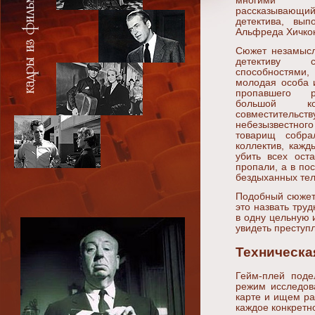
многими кр
рассказывающ
детектива, вы
Альфреда Хичкок
Сюжет незамысл
детективу 
способностям
молодая особа 
пропавшего р
большой 
совместител
небезызвестн
товарищ собр
коллектив, кажд
убить всех ост
пропали, а в по
бездыханных тел
Подобный сюжет 
это назвать тру
в одну цельную 
увидеть преступ
Техническа
Гейм-плей поде
режим исследов
карте и ищем ра
каждое конкретн