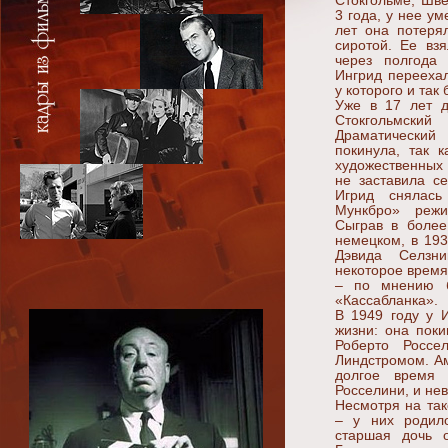
Стокгольме, Шве
3 года, у нее ум
лет она потеря
сиротой. Ее взя
через полгода 
Ингрид переехал
у которого и так
Уже в 17 лет д
Стокгольмс
Драматический 
покинула, так 
художественных
не заставила с
Игрид снялас
Мункбро» режи
Сыграв в более
немецком, в 193
Дэвида Селзн
некоторое время
– по мнению б
«Кассабланка».
В 1949 году у 
жизни: она поки
Роберто Россе
Линдстромом. Ам
долгое время 
Росселини, и нев
Несмотря на так
– у них родило
старшая дочь 