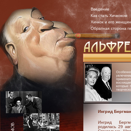
Введение
Как стать Хичкоком
Хичкок и его женщи
Обратная сторона г
Особенн
увлечени
примени
восхища
которые 
творческо
Ингрид Бергма
Ингрид Бергм
родилась 29 авг