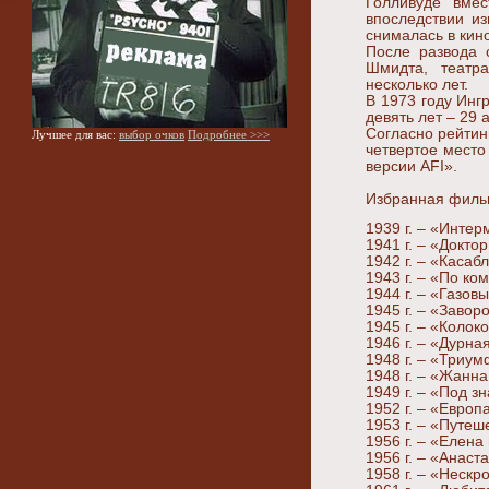
Голливуде вмес
впоследствии и
снималась в кино
После развода 
Шмидта, театра
несколько лет.
В 1973 году Инг
девять лет – 29 
Согласно рейтин
Лучшее для вас:
выбор очков
Подробнее >>>
четвертое место
версии AFI».
Избранная филь
1939 г. – «Интер
1941 г. – «Докто
1942 г. – «Касаб
1943 г. – «По ко
1944 г. – «Газовы
1945 г. – «Заво
1945 г. – «Колок
1946 г. – «Дурна
1948 г. – «Триу
1948 г. – «Жанна
1949 г. – «Под з
1952 г. – «Европ
1953 г. – «Путеш
1956 г. – «Елена
1956 г. – «Анаст
1958 г. – «Неск